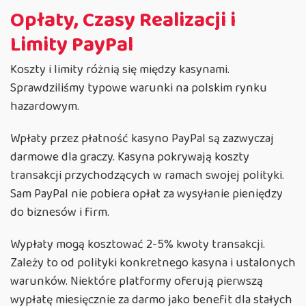
Opłaty, Czasy Realizacji i
Limity PayPal
Koszty i limity różnią się między kasynami.
Sprawdziliśmy typowe warunki na polskim rynku
hazardowym.
Wpłaty przez płatność kasyno PayPal są zazwyczaj
darmowe dla graczy. Kasyna pokrywają koszty
transakcji przychodzących w ramach swojej polityki.
Sam PayPal nie pobiera opłat za wysyłanie pieniędzy
do biznesów i firm.
Wypłaty mogą kosztować 2-5% kwoty transakcji.
Zależy to od polityki konkretnego kasyna i ustalonych
warunków. Niektóre platformy oferują pierwszą
wypłatę miesięcznie za darmo jako benefit dla stałych