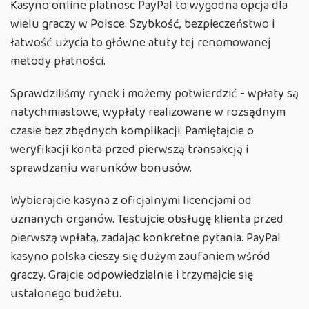
Kasyno online platnosc PayPal to wygodna opcja dla
wielu graczy w Polsce. Szybkość, bezpieczeństwo i
łatwość użycia to główne atuty tej renomowanej
metody płatności.
Sprawdziliśmy rynek i możemy potwierdzić - wpłaty są
natychmiastowe, wypłaty realizowane w rozsądnym
czasie bez zbędnych komplikacji. Pamiętajcie o
weryfikacji konta przed pierwszą transakcją i
sprawdzaniu warunków bonusów.
Wybierajcie kasyna z oficjalnymi licencjami od
uznanych organów. Testujcie obsługę klienta przed
pierwszą wpłatą, zadając konkretne pytania. PayPal
kasyno polska cieszy się dużym zaufaniem wśród
graczy. Grajcie odpowiedzialnie i trzymajcie się
ustalonego budżetu.