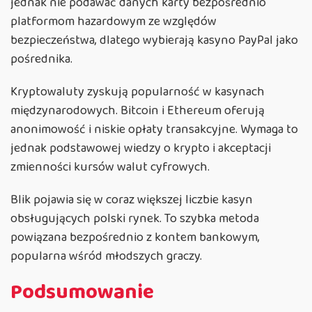
jednak nie podawać danych karty bezpośrednio
platformom hazardowym ze względów
bezpieczeństwa, dlatego wybierają kasyno PayPal jako
pośrednika.
Kryptowaluty zyskują popularność w kasynach
międzynarodowych. Bitcoin i Ethereum oferują
anonimowość i niskie opłaty transakcyjne. Wymaga to
jednak podstawowej wiedzy o krypto i akceptacji
zmienności kursów walut cyfrowych.
Blik pojawia się w coraz większej liczbie kasyn
obsługujących polski rynek. To szybka metoda
powiązana bezpośrednio z kontem bankowym,
popularna wśród młodszych graczy.
Podsumowanie