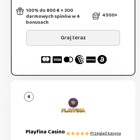
100% do 800 € + 300
4500+
darmowych spinów w 4
bonusach
Graj teraz
Playfina Casino
Przegląd kasyna
4/5