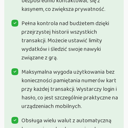
bezpośrednio kontaktować się z
kasynem, co zwiększa prywatność.
Pełna kontrola nad budżetem dzięki
przejrzystej historii wszystkich
transakcji. Możecie ustawić limity
wydatków i śledzić swoje nawyki
związane z grą.
Maksymalna wygoda użytkowania bez
konieczności pamiętania numerów kart
przy każdej transakcji. Wystarczy login i
hasło, co jest szczególnie praktyczne na
urządzeniach mobilnych.
Obsługa wielu walut z automatyczną