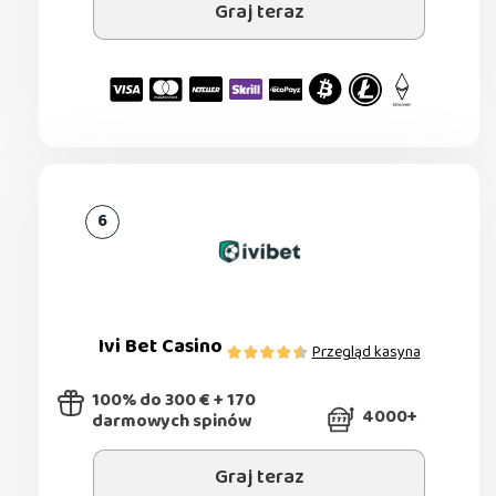
Graj teraz
Ivi Bet Casino
Przegląd kasyna
4.5/5
100% do 300 € + 170
4000+
darmowych spinów
Graj teraz