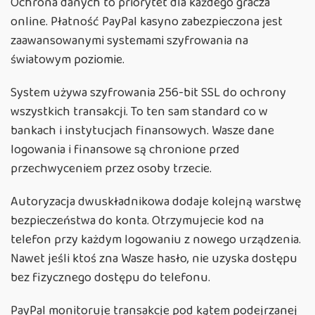
Ochrona danych to priorytet dla każdego gracza
online. Płatność PayPal kasyno zabezpieczona jest
zaawansowanymi systemami szyfrowania na
światowym poziomie.
System używa szyfrowania 256-bit SSL do ochrony
wszystkich transakcji. To ten sam standard co w
bankach i instytucjach finansowych. Wasze dane
logowania i finansowe są chronione przed
przechwyceniem przez osoby trzecie.
Autoryzacja dwuskładnikowa dodaje kolejną warstwę
bezpieczeństwa do konta. Otrzymujecie kod na
telefon przy każdym logowaniu z nowego urządzenia.
Nawet jeśli ktoś zna Wasze hasło, nie uzyska dostępu
bez fizycznego dostępu do telefonu.
PayPal monitoruje transakcje pod kątem podejrzanej