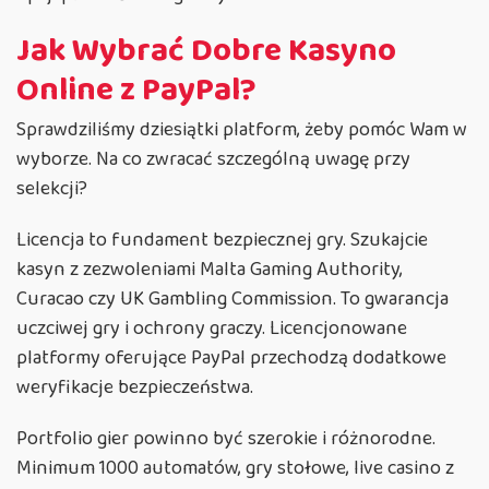
Jak Wybrać Dobre Kasyno
Online z PayPal?
Sprawdziliśmy dziesiątki platform, żeby pomóc Wam w
wyborze. Na co zwracać szczególną uwagę przy
selekcji?
Licencja to fundament bezpiecznej gry. Szukajcie
kasyn z zezwoleniami Malta Gaming Authority,
Curacao czy UK Gambling Commission. To gwarancja
uczciwej gry i ochrony graczy. Licencjonowane
platformy oferujące PayPal przechodzą dodatkowe
weryfikacje bezpieczeństwa.
Portfolio gier powinno być szerokie i różnorodne.
Minimum 1000 automatów, gry stołowe, live casino z