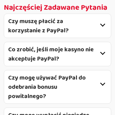
Najczęściej Zadawane Pytania
Czy muszę płacić za
korzystanie z PayPal?
Co zrobić, jeśli moje kasyno nie
akceptuje PayPal?
Czy mogę używać PayPal do
odebrania bonusu
powitalnego?