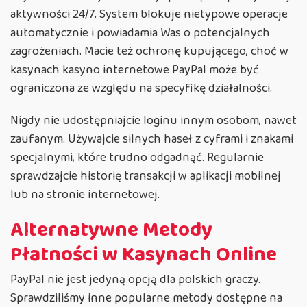
aktywności 24/7. System blokuje nietypowe operacje
automatycznie i powiadamia Was o potencjalnych
zagrożeniach. Macie też ochronę kupującego, choć w
kasynach kasyno internetowe PayPal może być
ograniczona ze względu na specyfikę działalności.
Nigdy nie udostępniajcie loginu innym osobom, nawet
zaufanym. Używajcie silnych haseł z cyframi i znakami
specjalnymi, które trudno odgadnąć. Regularnie
sprawdzajcie historię transakcji w aplikacji mobilnej
lub na stronie internetowej.
Alternatywne Metody
Płatności w Kasynach Online
PayPal nie jest jedyną opcją dla polskich graczy.
Sprawdziliśmy inne popularne metody dostępne na