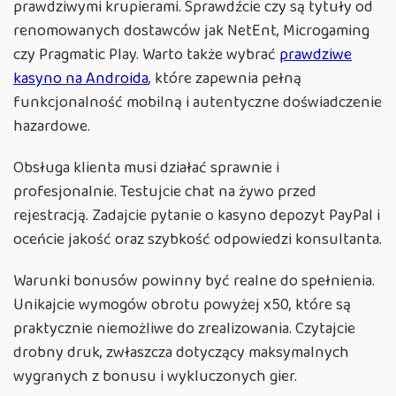
prawdziwymi krupierami. Sprawdźcie czy są tytuły od
renomowanych dostawców jak NetEnt, Microgaming
czy Pragmatic Play. Warto także wybrać
prawdziwe
kasyno na Androida
, które zapewnia pełną
funkcjonalność mobilną i autentyczne doświadczenie
hazardowe.
Obsługa klienta musi działać sprawnie i
profesjonalnie. Testujcie chat na żywo przed
rejestracją. Zadajcie pytanie o kasyno depozyt PayPal i
oceńcie jakość oraz szybkość odpowiedzi konsultanta.
Warunki bonusów powinny być realne do spełnienia.
Unikajcie wymogów obrotu powyżej x50, które są
praktycznie niemożliwe do zrealizowania. Czytajcie
drobny druk, zwłaszcza dotyczący maksymalnych
wygranych z bonusu i wykluczonych gier.