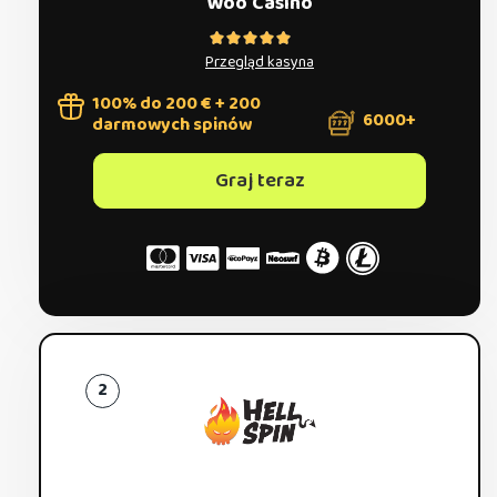
Woo Casino
5/5
Przegląd kasyna
100% do 200 € + 200
6000+
darmowych spinów
Graj teraz