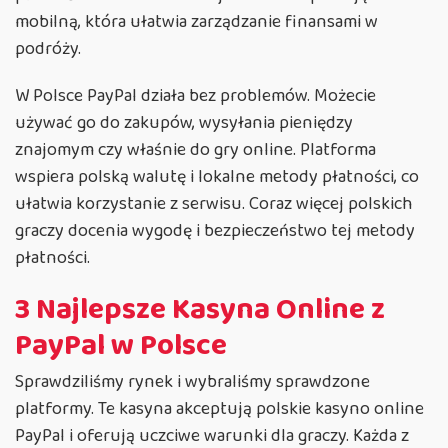
mobilną, która ułatwia zarządzanie finansami w
podróży.
W Polsce PayPal działa bez problemów. Możecie
używać go do zakupów, wysyłania pieniędzy
znajomym czy właśnie do gry online. Platforma
wspiera polską walutę i lokalne metody płatności, co
ułatwia korzystanie z serwisu. Coraz więcej polskich
graczy docenia wygodę i bezpieczeństwo tej metody
płatności.
3 Najlepsze Kasyna Online z
PayPal w Polsce
Sprawdziliśmy rynek i wybraliśmy sprawdzone
platformy. Te kasyna akceptują polskie kasyno online
PayPal i oferują uczciwe warunki dla graczy. Każda z